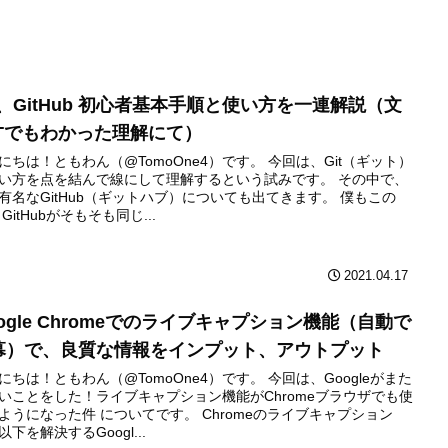
it、GitHub 初心者基本手順と使い方を一連解説（文
ITでもわかった理解にて）
にちは！ともわん（@TomoOne4）です。 今回は、Git（ギット）
い方を点を結んで線にして理解するという試みです。 その中で、
有名なGitHub（ギットハブ）についても出てきます。 僕もこの
とGitHubがそもそも同じ...
2021.04.17
ogle Chromeでのライブキャプション機能（自動で
幕）で、良質な情報をインプット、アウトプット
にちは！ともわん（@TomoOne4）です。 今回は、Googleがまた
いことをした！ライブキャプション機能がChromeブラウザでも使
ようになった件 についてです。 Chromeのライブキャプション
以下を解決するGoogl...