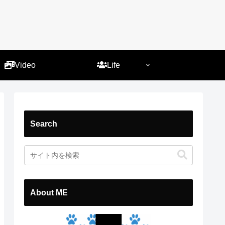
）
Video
Life
Search
About ME