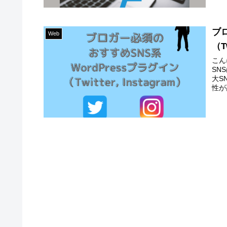
ブ
Web
（Tw
こん
SN
大S
性が