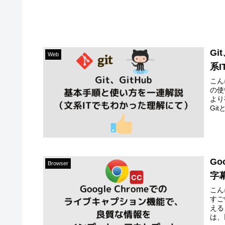
G
Web
系
こん
の使
より
Git
Go
Browser
字
こん
すご
える
は、