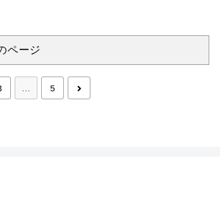
のページ
次
3
…
5
へ