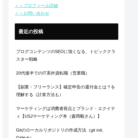
＞＞プロフィール詳細
＞＞お問い合わせ
最近の投稿
ブログコンテンツのSEOに強くなる、トピッククラ
スター戦略
20代後半でのIT系外資転職（営業職）
【副業・フリーランス】確定申告の還付金とは？を
理解する（計算方法も）
マーケティングは消費者視点とブランド・エクイテ
ィ【USJマーケティング本（森岡毅さん）】
Gitのローカルリポジトリの作成方法（git init,
GitHub）