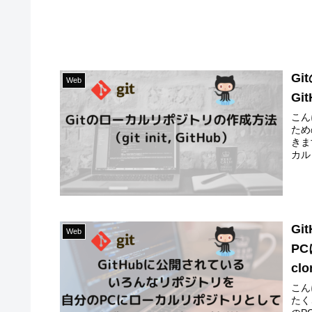
Gi
Web
Gi
こん
ため
きま
カル
G
Web
P
cl
こん
たく