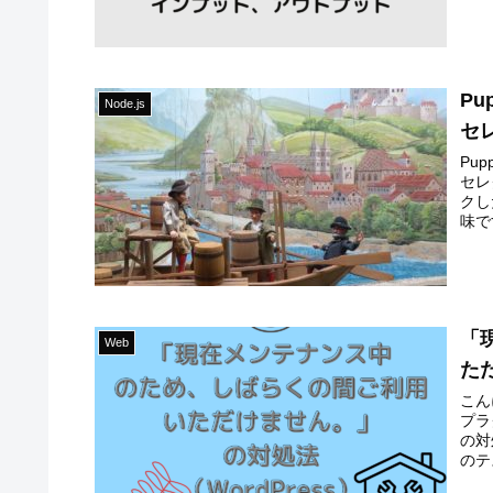
Pu
Node.js
セ
Pu
セレ
クし
味で
「
Web
た
こん
プラ
の対
のテ