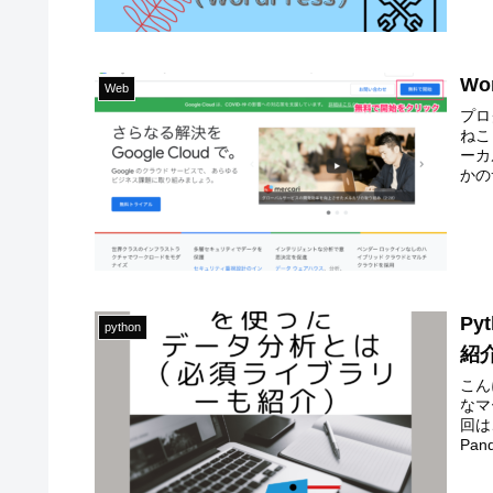
Wo
Web
プロ
ねこ 
ーカ
かのサ
P
python
紹
こん
なマ
回は
Pand