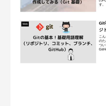
のP
す。
G
Web
ジ
こん
のた
つい
Gi