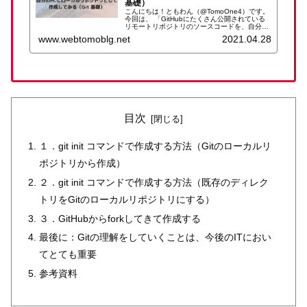
基礎）
こんにちは！ともわん（@TomoOne4）です。
今回は、 「GitHubにたくさん公開されている
リモートリポジトリのソースコードを、自分の
PCにローカルリポジトリとして持ってくる」に
www.webtomoblg.net
2021.04.28
ついて書いていきます。 Gitの用語などはなん
となくわか...
目次
１．git init コマンドで作成する方法（Gitのローカルリ
ポジトリから作成）
２．git init コマンドで作成する方法（既存のディレク
トリをGitのローカルリポジトリにする）
３．GitHubからforkしてきて作成する
最後に：Gitの理解をしていくことは、今後のITにおい
てとても重要
参考資料