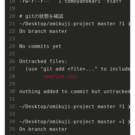
-rw-r--r--   1 tomoyahokari  staff    
# gitの状態を確認

~/Desktop/omikuji-project master ?1 ❯ g
On branch master

No commits yet

Untracked files:

  (use "git add <file>..." to include i
newfile.txt
nothing added to commit but untracked 
~/Desktop/omikuji-project master ?1 ❯ 
~/Desktop/omikuji-project master +1 ❯ g
On branch master
