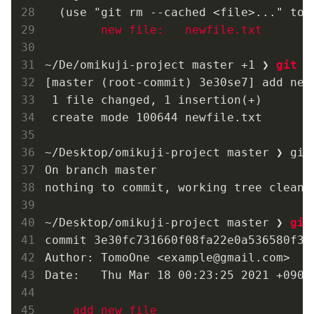
  (use "git rm --cached <file>..." to u
new file:   newfile.txt
~/De/omikuji-project master +1 ❯ 
git c
[master (root-commit) 3e30se7] add new 
 1 file changed, 1 insertion(+)

 create mode 100644 newfile.txt

~/Desktop/omikuji-project master ❯ git 
On branch master

nothing to commit, working tree clean

~/Desktop/omikuji-project master ❯ 
git
commit 3e30fc731660f08fa22e0a536580f3ba
Author: TomoOne <example@gmail.com>

Date:   Thu Mar 18 00:23:25 2021 +0900

add new file