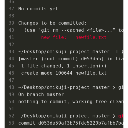
No commits yet

Changes to be committed:

  (use "git rm --cached <file>..." to u
new file:   newfile.txt
~/Desktop/omikuji-project master +1 ❯ 
[master (root-commit) d053da5] initial 
 1 file changed, 1 insertion(+)

 create mode 100644 newfile.txt

~/Desktop/omikuji-project master ❯ git 
On branch master

nothing to commit, working tree clean

~/Desktop/omikuji-project master ❯ 
git
commit d053da59af3b75fdc5220b7afbb7badd