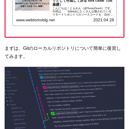
リとして作成してみる fork clone（Git
基礎）
こんにちは！ともわん（@TomoOne4）です。
今回は、 「GitHubにたくさん公開されている
リモートリポジトリのソースコードを、自分の
PCにローカルリポジトリとして持ってくる」に
www.webtomoblg.net
2021.04.28
ついて書いていきます。 Gitの用語などはなん
となくわか...
まずは、Gitのローカルリポジトリについて簡単に復習し
てみます。