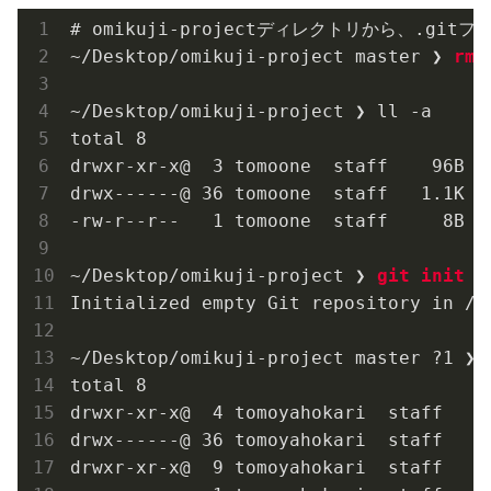
# omikuji-projectディレクトリから、.gitフ
~/Desktop/omikuji-project master ❯ 
rm 
~/Desktop/omikuji-project ❯ ll -a

total 8

drwxr-xr-x@  3 tomoone  staff    96B Ma
drwx------@ 36 tomoone  staff   1.1K Ma
-rw-r--r--   1 tomoone  staff     8B Ma
~/Desktop/omikuji-project ❯ 
git init
Initialized empty Git repository in /U
~/Desktop/omikuji-project master ?1 ❯ l
total 8

drwxr-xr-x@  4 tomoyahokari  staff   12
drwx------@ 36 tomoyahokari  staff   1.
drwxr-xr-x@  9 tomoyahokari  staff   28