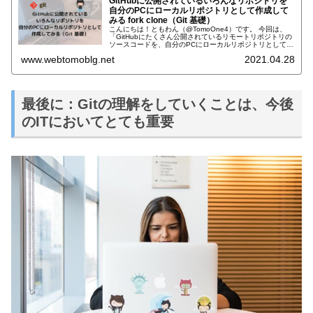
GitHubに公開されているいろんなリポジトリを
自分のPCにローカルリポジトリとして作成して
みる fork clone（Git 基礎）
こんにちは！ともわん（@TomoOne4）です。 今回は、
「GitHubにたくさん公開されているリモートリポジトリの
ソースコードを、自分のPCにローカルリポジトリとして持
ってくる」について書いていきます。 Gitの用語などはな
www.webtomoblg.net
2021.04.28
んとなくわか...
最後に：Gitの理解をしていくことは、今後
のITにおいてとても重要