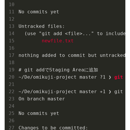
No commits yet

Untracked files:

  (use "git add <file>..." to include i
newfile.txt
nothing added to commit but untracked 
# git addでStaging Areaに追加

~/De/omikuji-project master ?1 ❯ 
git a
~/De/omikuji-project master +1 ❯ git st
On branch master

No commits yet

Changes to be committed:
