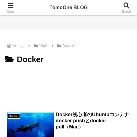
TomoOne BLOG
TomoOne BLOG（ともわんブログ）
Menu
Search
ホーム
Web
Docker
Docker
Docker初心者のUbuntuコンテナ
Docker
docker pushとdocker
pull（Mac）