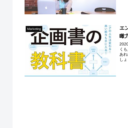
エ
Marketing
瞰
20
くも
あれ
しょ