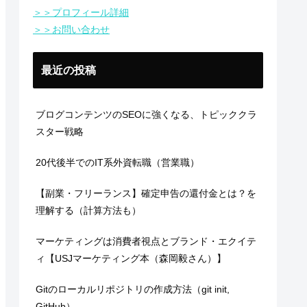
＞＞プロフィール詳細
＞＞お問い合わせ
最近の投稿
ブログコンテンツのSEOに強くなる、トピッククラ
スター戦略
20代後半でのIT系外資転職（営業職）
【副業・フリーランス】確定申告の還付金とは？を
理解する（計算方法も）
マーケティングは消費者視点とブランド・エクイテ
ィ【USJマーケティング本（森岡毅さん）】
Gitのローカルリポジトリの作成方法（git init,
GitHub）