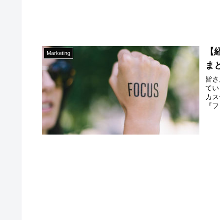
【
Marketing
ま
皆さ
てい
カス
『フ