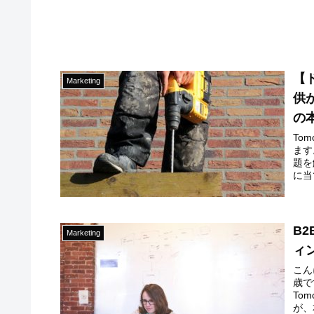
【
Marketing
供
の
To
ます
題を
に当
B
Marketing
ィ
こん
歳で
To
が、