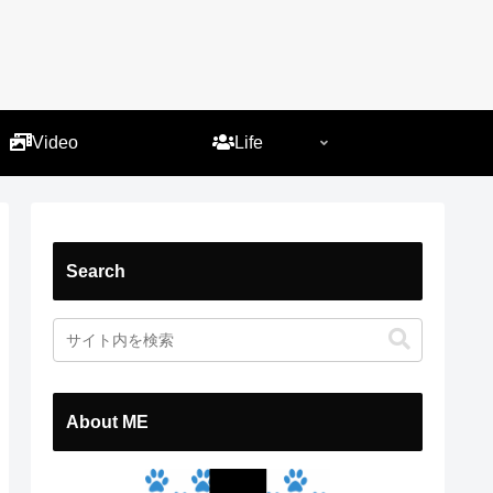
）
Video
Life
Search
About ME