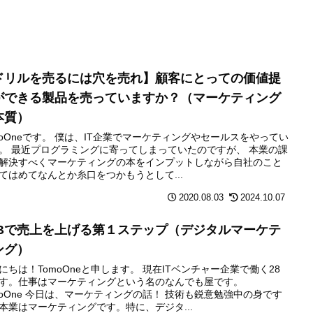
ドリルを売るには穴を売れ】顧客にとっての価値提
ができる製品を売っていますか？（マーケティング
本質）
moOneです。 僕は、IT企業でマーケティングやセールスをやってい
。 最近プログラミングに寄ってしまっていたのですが、 本業の課
解決すべくマーケティングの本をインプットしながら自社のこと
てはめてなんとか糸口をつかもうとして...
2020.08.03
2024.10.07
2Bで売上を上げる第１ステップ（デジタルマーケテ
ング）
にちは！TomoOneと申します。 現在ITベンチャー企業で働く28
す。仕事はマーケティングという名のなんでも屋です。
moOne 今日は、マーケティングの話！ 技術も鋭意勉強中の身です
本業はマーケティングです。特に、デジタ...