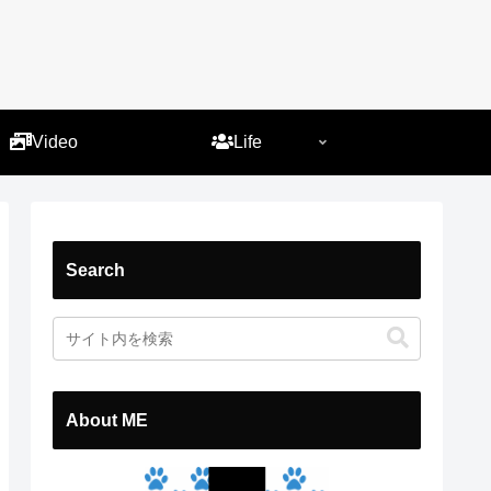
）
Video
Life
Search
About ME