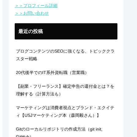
＞＞プロフィール詳細
＞＞お問い合わせ
最近の投稿
ブログコンテンツのSEOに強くなる、トピッククラ
スター戦略
20代後半でのIT系外資転職（営業職）
【副業・フリーランス】確定申告の還付金とは？を
理解する（計算方法も）
マーケティングは消費者視点とブランド・エクイテ
ィ【USJマーケティング本（森岡毅さん）】
Gitのローカルリポジトリの作成方法（git init,
GitHub）