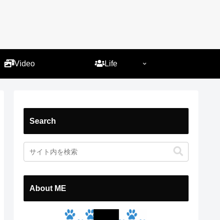
）
Video
Life
Search
About ME