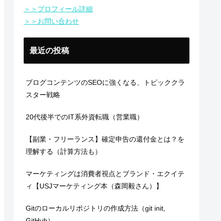
＞＞プロフィール詳細
＞＞お問い合わせ
最近の投稿
ブログコンテンツのSEOに強くなる、トピッククラ
スター戦略
20代後半でのIT系外資転職（営業職）
【副業・フリーランス】確定申告の還付金とは？を
理解する（計算方法も）
マーケティングは消費者視点とブランド・エクイテ
ィ【USJマーケティング本（森岡毅さん）】
Gitのローカルリポジトリの作成方法（git init,
GitHub）