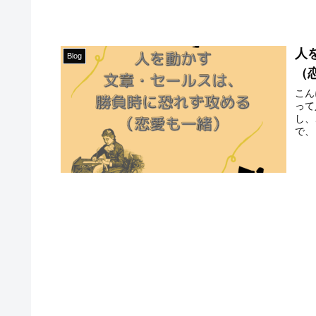
人
Blog
（
こん
って
し、
で、