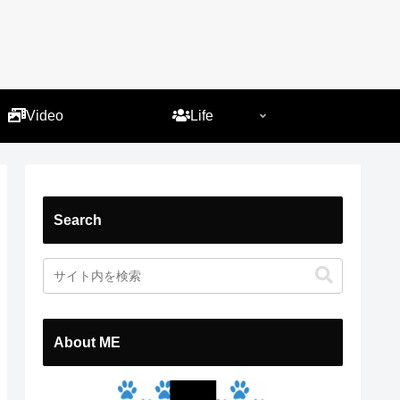
）
Video
Life
Search
About ME