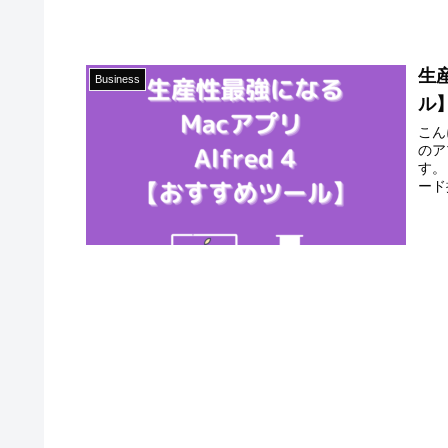
生産
Business
ル
こん
のア
す。
ード