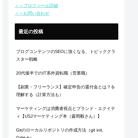
＞＞プロフィール詳細
＞＞お問い合わせ
最近の投稿
ブログコンテンツのSEOに強くなる、トピッククラ
スター戦略
20代後半でのIT系外資転職（営業職）
【副業・フリーランス】確定申告の還付金とは？を
理解する（計算方法も）
マーケティングは消費者視点とブランド・エクイテ
ィ【USJマーケティング本（森岡毅さん）】
Gitのローカルリポジトリの作成方法（git init,
GitHub）