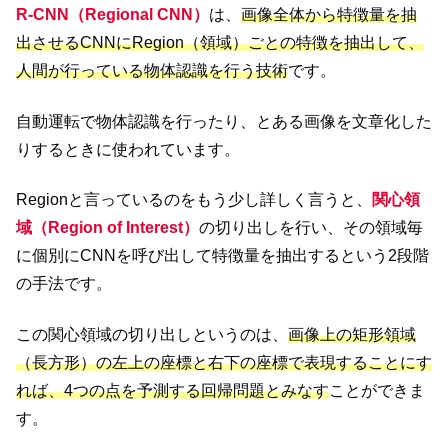
R-CNN（Regional CNN）
は、
画像全体から特徴量を抽
出させるCNNにRegion（
領域
）ごとの特徴を抽出して、
人間が行っている物体認識を行う技術
です。
自動運転で物体認識を行ったり、とある画像を文章化した
りするときに使われています。
Regionと言っているのをもう少し詳しく言うと、
関心領
域（Region of Interest）
の切り出しを行い、その領域毎
に個別にCNNを呼び出して特徴量を抽出するという2段階
の手法です。
この関心領域の切り出しというのは、
画像上の矩形領域
（長方形）の左上の座標と右下の座標で表現することにす
れば、4つの点を予測する回帰問題とみなす
ことができま
す。