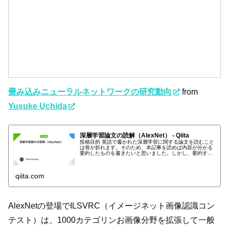
畳み込みニューラルネットワークの研究動向
from
Yusuke Uchida
深層学習論文の読解（AlexNet） - Qiita
投稿目的 英語で書かれた深層学習に関する論文を読むこと
は骨が折れます。そのため、本記事を読めば内容が分かる
要約したものを書きたいと思いました。しかし、要約する
には全体を正確に把握する必要がありますので、まずは論
文翻訳を行いたいと思います。や...
qiita.com
AlexNetの登場でILSVRC（イメージネット画像認識コン
テスト）は、1000カテゴリンお画像分野を拡張して一般