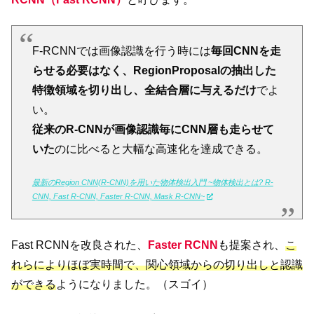
F-RCNNでは画像認識を行う時には
毎回CNNを走
らせる必要はなく、RegionProposalの抽出した
特徴領域を切り出し、全結合層に与えるだけ
でよ
い。
従来のR-CNNが画像認識毎にCNN層も走らせて
いた
のに比べると大幅な高速化を達成できる。
最新のRegion CNN(R-CNN)を用いた物体検出入門 ~物体検出とは? R-
CNN, Fast R-CNN, Faster R-CNN, Mask R-CNN~
Fast RCNNを改良された、
Faster RCNN
も提案され、
こ
れらによりほぼ実時間で、関心領域からの切り出しと認識
ができる
ようになりました。（スゴイ）