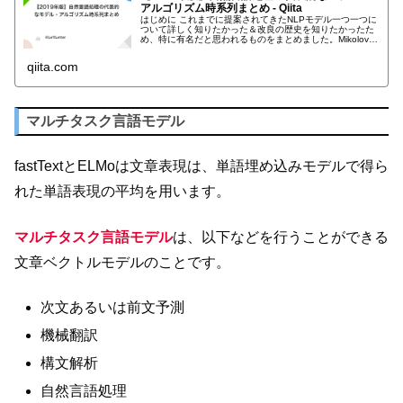
アルゴリズム時系列まとめ - Qiita
はじめに これまでに提案されてきたNLPモデル一つ一つに
ついて詳しく知りたかった＆改良の歴史を知りたかったた
め、特に有名だと思われるものをまとめました。Mikolovら
によるRNNLM以降を対象としています。 注）提案年につ
いては主にarX...
qiita.com
マルチタスク言語モデル
fastTextとELMoは文章表現は、単語埋め込みモデルで得ら
れた単語表現の平均を用います。
マルチタスク言語モデル
は、以下などを行うことができる
文章ベクトルモデルのことです。
次文あるいは前文予測
機械翻訳
構文解析
自然言語処理