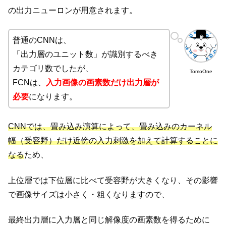
の出力ニューロンが用意されます。
普通のCNNは、
「出力層のユニット数」が識別するべき
カテゴリ数でしたが、
TomoOne
FCNは、
入力画像の画素数だけ出力層が
必要
になります。
CNNでは、畳み込み演算によって、畳み込みのカーネル
幅（受容野）だけ近傍の入力刺激を加えて計算することに
なる
ため、
上位層では下位層に比べて受容野が大きくなり、その影響
で画像サイズは小さく・粗くなりますので、
最終出力層に入力層と同じ解像度の画素数を得るために