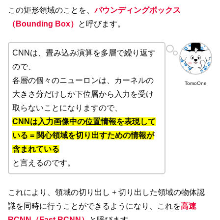
この矩形領域のことを、
バウンディングボックス
（Bounding Box）
と呼びます。
CNNは、畳み込み演算を多層で繰り返す
ので、
各層の個々のニューロンは、カーネルの
TomoOne
大きさ分だけしか下位層から入力を受け
取らないことになりますので、
CNNは入力画像中の位置情報を表現して
いる = 関心領域を切り出すための情報が
含まれている
と言えるのです。
これにより、領域の切り出し + 切り出した領域の物体認
識を同時に行うことができるようになり、これを
高速
RCNN（Fast RCNN）
と呼びます。