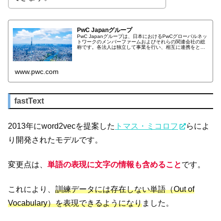
PwC Japanグループ
PwC Japanグループは、日本におけるPwCグローバルネッ
トワークのメンバーファームおよびそれらの関連会社の総
称です。各法人は独立して事業を行い、相互に連携をとり
ながら、監査およびアシュアランス、コンサルティング、
ディールアドバイザリー...
www.pwc.com
fastText
2013年にword2vecを提案した
トマス・ミコロフ
らによ
り開発されたモデルです。
変更点は、
単語の表現に文字の情報も含めること
です。
これにより、
訓練データには存在しない単語（Out of
Vocabulary）を表現できるようになり
ました。