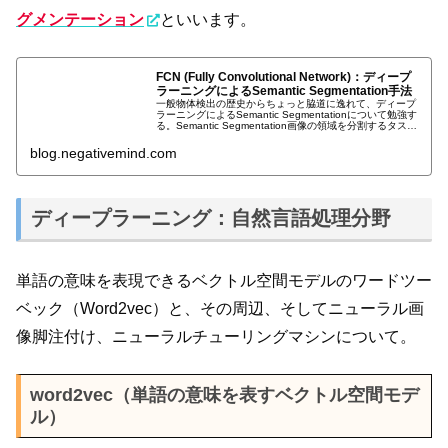
グメンテーション
といいます。
FCN (Fully Convolutional Network)：ディープ
ラーニングによるSemantic Segmentation手法
一般物体検出の歴史からちょっと脇道に逸れて、ディープ
ラーニングによるSemantic Segmentationについて勉強す
る。Semantic Segmentation画像の領域を分割するタスク
をSegmentation(領域分割)と呼び...
blog.negativemind.com
ディープラーニング：自然言語処理分野
単語の意味を表現できるベクトル空間モデルのワードツー
ベック（Word2vec）と、その周辺、そしてニューラル画
像脚注付け、ニューラルチューリングマシンについて。
word2vec（単語の意味を表すベクトル空間モデ
ル）