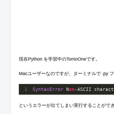
現在Python を学習中のTomoOneです。
Macユーザーなのですが、ターミナルで .py
SyntaxError
 N
on
-ASCII charact
というエラーが出てしまい実行することがで