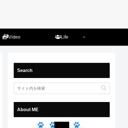
）
Video
Life
Search
About ME