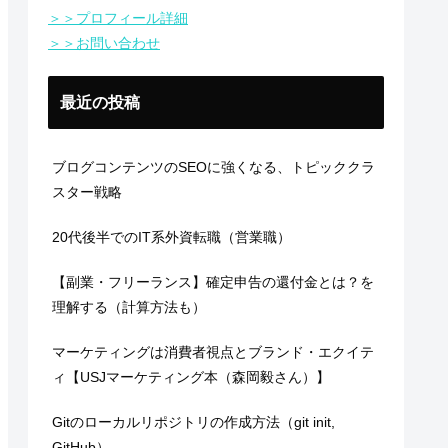
＞＞プロフィール詳細
＞＞お問い合わせ
最近の投稿
ブログコンテンツのSEOに強くなる、トピッククラ
スター戦略
20代後半でのIT系外資転職（営業職）
【副業・フリーランス】確定申告の還付金とは？を
理解する（計算方法も）
マーケティングは消費者視点とブランド・エクイテ
ィ【USJマーケティング本（森岡毅さん）】
Gitのローカルリポジトリの作成方法（git init,
GitHub）