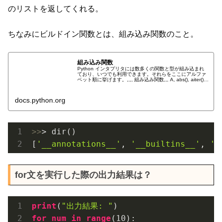
のリストを返してくれる。
ちなみにビルドイン関数とは、組み込み関数のこと。
組み込み関数
Python インタプリタには数多くの関数と型が組み込まれ
ており、いつでも利用できます。それらをここにアルファ
ベット順に挙げます。,,,, 組み込み関数,,, A, abs(), aiter(),
all(), anext(), any()...
docs.python.org
>>
> dir()

[
'__annotations__'
, 
'__builtins__'
, 
'_
for文を実行した際の出力結果は？
print
(
"出力結果: "
for
num
in
range
(
10
):
