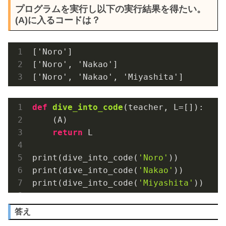
プログラムを実行し以下の実行結果を得たい。
(A)に入るコードは？
['Noro']

['Noro', 'Nakao']

['Noro', 'Nakao', 'Miyashita']
def
dive_into_code
(teacher, L=[])
:
    (A)

return
 L

print(dive_into_code(
'Noro'
))

print(dive_into_code(
'Nakao'
))

print(dive_into_code(
'Miyashita'
))
答え