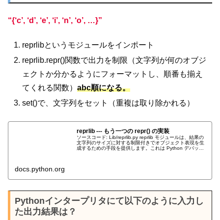
“{‘c’, ‘d’, ‘e’, ‘i’, ‘n’, ‘o’, …}”
reprlibというモジュールをインポート
reprlib.repr()関数で出力を制限（文字列が何のオブジ
ェクトか分かるようにフォーマットし、順番も揃え
てくれる関数）
abc順になる。
set()で、文字列をセット（重複は取り除かれる）
reprlib --- もう一つの repr() の実装
ソースコード: Lib/reprlib.py reprlib モジュールは、結果の
文字列のサイズに対する制限付きでオブジェクト表現を生
成するための手段を提供します。これは Python デバッガ
の中で使用されており、他の文脈でも同様に役に立...
docs.python.org
Pythonインタープリタにて以下のように入力し
た出力結果は？