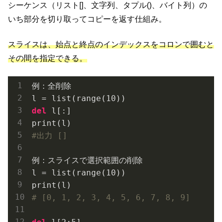
シーケンス（リスト[]、文字列、タプル()、バイト列）の
いち部分を切り取ってコピーを返す仕組み。
スライスは、始点と終点のインデックスをコロンで囲むと
その間を指定できる。
例：全削除

l = list(range(
10
del
 l[:]

#出力 []
例：スライスで選択範囲の削除

l = list(range(
10
))

# [0, 1, 2, 3, 4, 5, 6, 7, 8, 9]