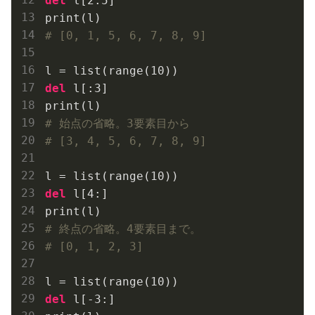
del
 l[
2
:
5
]

# [0, 1, 5, 6, 7, 8, 9]
l = list(range(
10
del
 l[:
3
]

# 始点の省略。3要素目から
# [3, 4, 5, 6, 7, 8, 9]
l = list(range(
10
del
 l[
4
:]

# 終点の省略。4要素目まで。
# [0, 1, 2, 3]
l = list(range(
10
del
 l[
-3
:]
