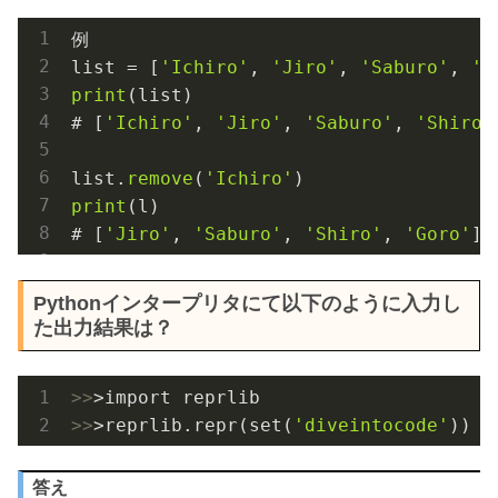
例

list = [
'Ichiro'
, 
'Jiro'
, 
'Saburo'
, 
'S
print
(list)

# [
'Ichiro'
, 
'Jiro'
, 
'Saburo'
, 
'Shiro'
list.
remove
(
'Ichiro'
print
(l)

# [
'Jiro'
, 
'Saburo'
, 
'Shiro'
, 
'Goro'
]
Pythonインタープリタにて以下のように入力し
た出力結果は？
>>
>>
>reprlib.repr(set(
'diveintocode'
))
答え