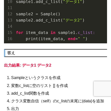
sample1.add_c_list(
"データ1"
)

sample2 = Sample()

sample2.add_c_list(
"データ2"
)

for
 item_data 
in
 sample1.
c_list:
    print(item_data, 
end
=
" "
)
答え
出力結果: データ1 データ2
Sampleというクラスを作成
変数c_listに空のリスト [] を作成
add_c_list関数を作成
クラス変数自信（self）のc_listの末尾に(data)を追加
出力