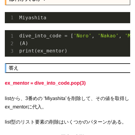
Miyashita
dive_into_code = [
'Noro'
, 
'Nakao'
, 
'Mi
(A)

print(ex_mentor)
答え
ex_mentor = dive_into_code.pop(3)
listから、3番めの ‘Miyashita’を削除して、その値を取得し
ex_mentorに代入。
list型のリスト要素の削除はいくつかのパターンがある。