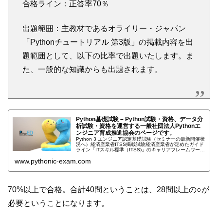
合格ライン：正答率70％
出題範囲：主教材であるオライリー・ジャパン
「Pythonチュートリアル 第3版」の掲載内容を出
題範囲として、以下の比率で出題いたします。ま
た、一般的な知識からも出題されます。
Python基礎試験 – Python試験・資格、データ分
析試験・資格を運営する一般社団法人Pythonエ
ンジニア育成推進協会のページです。
Python 3 エンジニア認定基礎試験（セミナーの最新開催状
況へ）経済産業省ITSS掲載試験経済産業省が定めたガイド
ライン「ITスキル標準（ITSS)」のキャリアフレームワーク
と認...
www.pythonic-exam.com
70%以上で合格。合計40問ということは、28問以上の○が
必要ということになります。