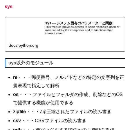
sys
sys --- システム固有のパラメーターと関数
This module provides access to some variables used or
maintained by the interpreter and to functions that
interact stron...
docs.python.org
sys以外のモジュール
re
・・・郵便番号、メルアドなどの特定の文字列を正
規表現で指定して解析
os
・・・ファイルとフォルダの作成、削除などのOS
で提供する機能が使用できる
zipfile
・・・Zip圧縮されたファイルの読み書き
csv
・・・CSVファイルの読み書き
pdb
・・・デバッグをする際のべのり機能を提供