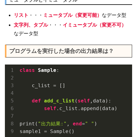
リスト
・・・
ミュータブル（変更可能）
なデータ型
文字列、タプル
・・・
イミュータブル（変更不可）
なデータ型
プログラムを実行した場合の出力結果は？
class
Sample
:
    c_list = []

def
add_c_list
(
self
,data)
:

self
.c_list.append(data)

print(
"出力結果:"
, 
end
=
" "
)

sample1 = Sample()
