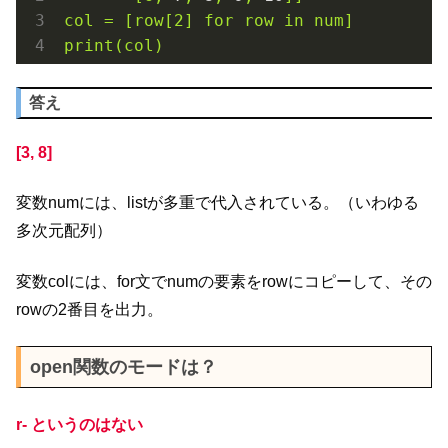
col
=
[row[2]
for
row
in
num]
print(col)
答え
[3, 8]
変数numには、listが多重で代入されている。（いわゆる
多次元配列）
変数colには、for文でnumの要素をrowにコピーして、その
rowの2番目を出力。
open関数のモードは？
r- というのはない