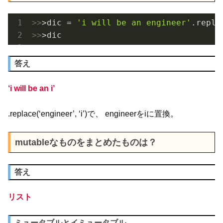
>>
>dic = 
'i will be an engineer'
.repla
>>
>dic
答え
‘i will be an i’
.replace(‘engineer’, ‘i’)で、 engineerをiに置換。
mutableなものをまとめたものは？
答え
リスト
ミュータブルとイミュータブル