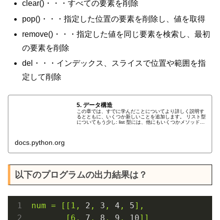
clear()・・・すべての要素を削除
pop()・・・指定した位置の要素を削除し、値を取得
remove()・・・指定した値を同じ要素を検索し、最初
の要素を削除
del・・・インデックス、スライスで位置や範囲を指
定して削除
5. データ構造
この章では、すでに学んだことについてより詳しく説明す
るとともに、いくつか新しいことを追加します。 リスト型
についてもう少し: list 型には、他にもいくつかメソッドが
あります。リストオブジェクトのすべてのメソッドを以下
に示します: 以下に...
docs.python.org
以下のプログラムの出力結果は？
num
=
[[1,
2
,
3
,
4
,
5
],
[6,
7
,
8
,
9
,
10
]]