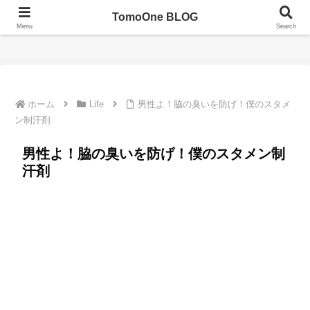
TomoOne BLOG
TomoOne BLOG（ともわんブログ）
Menu
Search
ホーム
Life
男性よ！脇の臭いを防げ！僕のスタメ
ン制汗剤
男性よ！脇の臭いを防げ！僕のスタメン制
汗剤