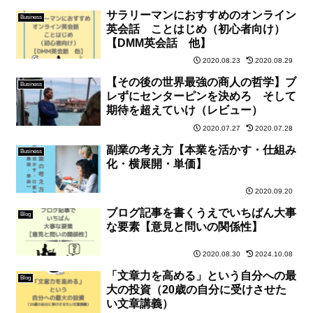
サラリーマンにおすすめのオンライン
Business
英会話 ことはじめ（初心者向け）
【DMM英会話 他】
2020.08.23
2020.08.29
【その後の世界最強の商人の哲学】ブ
Business
レずにセンターピンを決めろ そして
期待を超えていけ（レビュー）
2020.07.27
2020.07.28
副業の考え方【本業を活かす・仕組み
Business
化・横展開・単価】
2020.09.20
ブログ記事を書くうえでいちばん大事
Blog
な要素【意見と問いの関係性】
2020.08.30
2024.10.08
「文章力を高める」という自分への最
Blog
大の投資（20歳の自分に受けさせた
い文章講義）