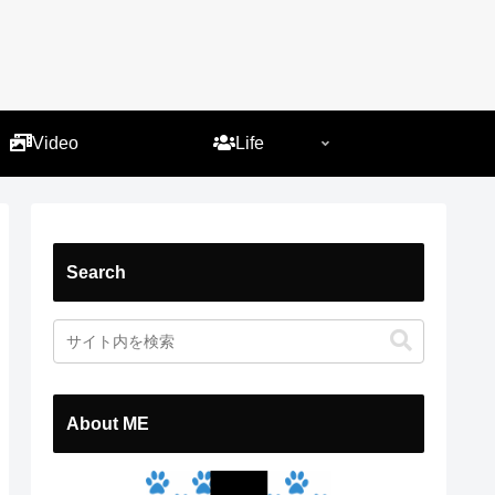
）
Video
Life
Search
About ME