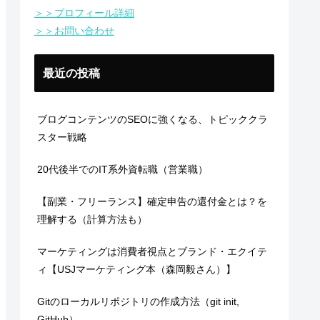
＞＞プロフィール詳細
＞＞お問い合わせ
最近の投稿
ブログコンテンツのSEOに強くなる、トピッククラ
スター戦略
20代後半でのIT系外資転職（営業職）
【副業・フリーランス】確定申告の還付金とは？を
理解する（計算方法も）
マーケティングは消費者視点とブランド・エクイテ
ィ【USJマーケティング本（森岡毅さん）】
Gitのローカルリポジトリの作成方法（git init,
GitHub）